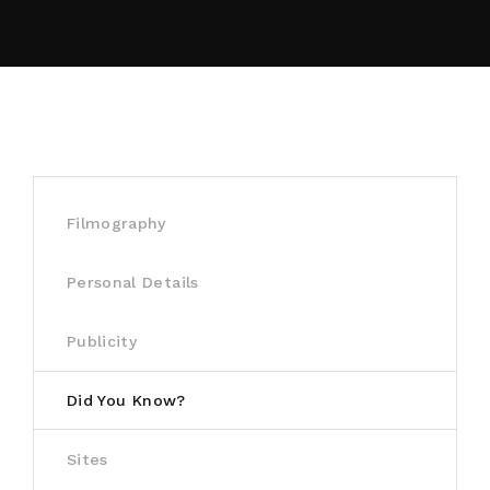
By signing in, you agree to
our terms and
conditions
and our
privacy policy
.
Filmography
Personal Details
Publicity
Did You Know?
Sites