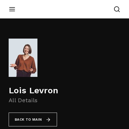
Login
Register
Username or Email Address
Appuyez sur Entrer / Retour pour commencer
votre recherche ou appuyez sur ESC pour
fermer
Password
Lois Levron
All Details
SIGN IN
BACK TO MAIN
Remember Me