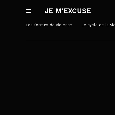
JE M'EXCUSE
Les formes de violence
Le cycle de la vi
Userna
Appuyez sur Ent
Passw