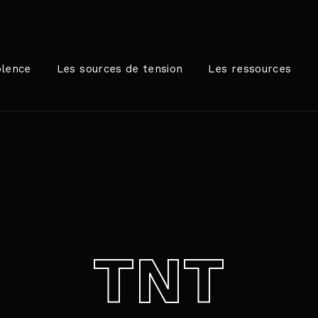
Login
Register
olence
Les sources de tension
Les ressources
me or Email Address
rer / Retour pour commencer votre recherche ou appuyez sur
ord
TNT
SIGN IN