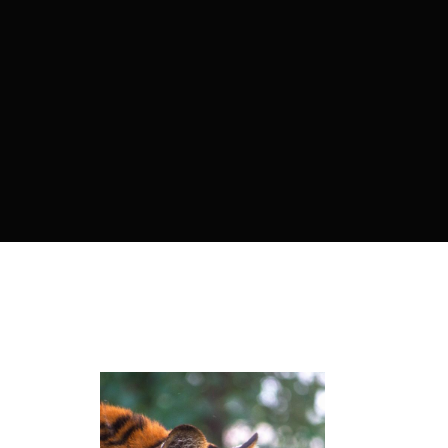
Re
By sign