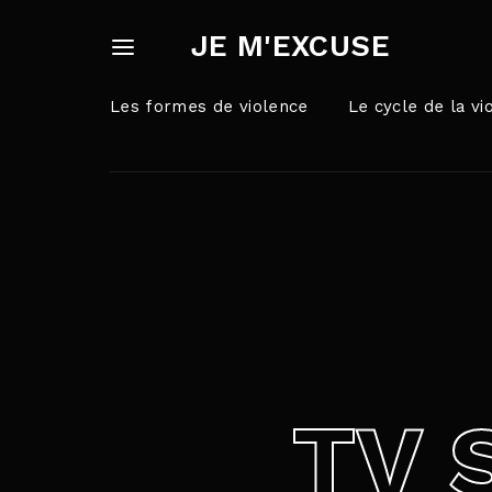
JE M'EXCUSE
Les formes de violence
Le cycle de la vi
Userna
Appuyez sur Ent
Passw
TV 