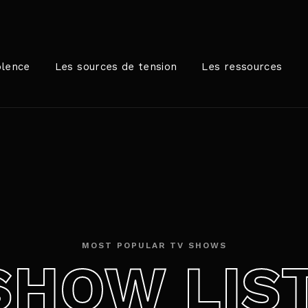
Login
Register
olence
Les sources de tension
Les ressources
me or Email Address
rer / Retour pour commencer votre recherche ou appuyez sur
ord
MOST POPULAR TV SHOWS
SHOW LIS
SIGN IN