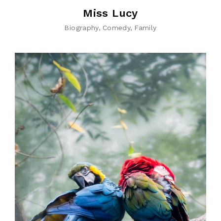
Miss Lucy
Biography
Comedy
Family