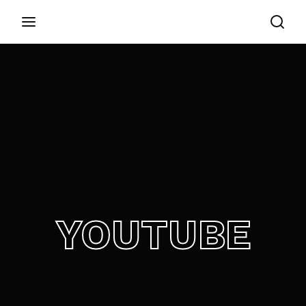
Login
Register
Username or Email Address
Appuyez sur Entrer / Retour pour commencer
votre recherche ou appuyez sur ESC pour
fermer
Password
YOUTUBE
SIGN IN
Remember Me