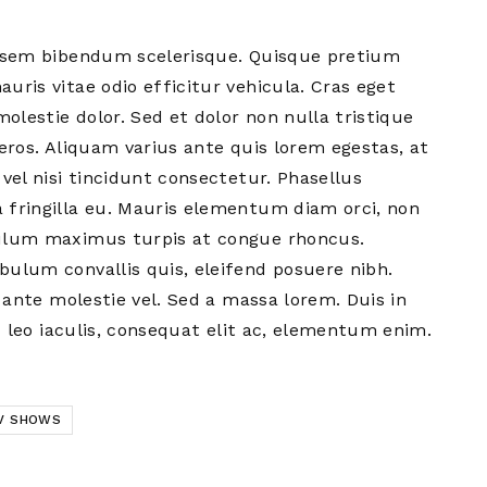
m sem bibendum scelerisque. Quisque pretium
ris vitae odio efficitur vehicula. Cras eget
molestie dolor. Sed et dolor non nulla tristique
eros. Aliquam varius ante quis lorem egestas, at
vel nisi tincidunt consectetur. Phasellus
 fringilla eu. Mauris elementum diam orci, non
bulum maximus turpis at congue rhoncus.
ulum convallis quis, eleifend posuere nibh.
t ante molestie vel. Sed a massa lorem. Duis in
eu leo iaculis, consequat elit ac, elementum enim.
V SHOWS