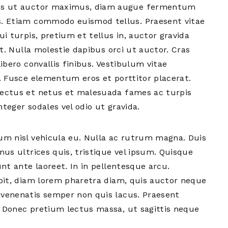
ctus ut auctor maximus, diam augue fermentum
s. Etiam commodo euismod tellus. Praesent vitae
i turpis, pretium et tellus in, auctor gravida
it. Nulla molestie dapibus orci ut auctor. Cras
ibero convallis finibus. Vestibulum vitae
s. Fusce elementum eros et porttitor placerat.
nectus et netus et malesuada fames ac turpis
nteger sodales vel odio ut gravida.
um nisl vehicula eu. Nulla ac rutrum magna. Duis
mus ultrices quis, tristique vel ipsum. Quisque
unt ante laoreet. In in pellentesque arcu.
ipit, diam lorem pharetra diam, quis auctor neque
 venenatis semper non quis lacus. Praesent
. Donec pretium lectus massa, ut sagittis neque