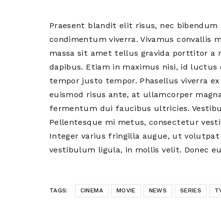
Praesent blandit elit risus, nec bibendu
condimentum viverra. Vivamus convallis mau
massa sit amet tellus gravida porttitor a 
dapibus. Etiam in maximus nisi, id luctus 
tempor justo tempor. Phasellus viverra ex 
euismod risus ante, at ullamcorper magna
fermentum dui faucibus ultricies. Vesti
Pellentesque mi metus, consectetur vestib
Integer varius fringilla augue, ut volutpa
vestibulum ligula, in mollis velit. Donec 
TAGS:
CINEMA
MOVIE
NEWS
SERIES
T