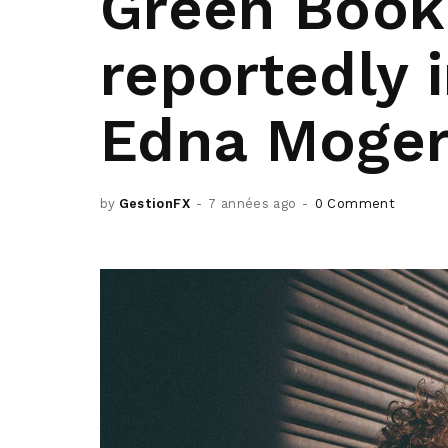
Green Book 
reportedly 
Edna Moger
by
GestionFX
7 années ago
0 Comment