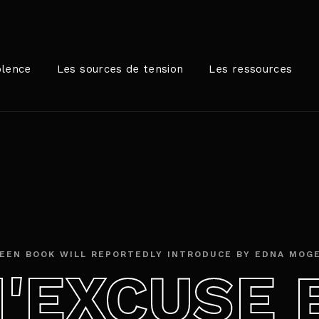
Login
Register
olence
Les sources de tension
Les ressources
me or Email Address
rer / Retour pour commencer votre recherche ou appuyez sur
ord
EEN BOOK WILL REPORTEDLY INTRODUCE BY EDNA MOG
M'EXCUSE 
SIGN IN