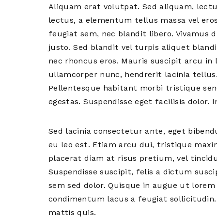
Aliquam erat volutpat. Sed aliquam, le
lectus, a elementum tellus massa vel ero
feugiat sem, nec blandit libero. Vivamus du
justo. Sed blandit vel turpis aliquet bland
nec rhoncus eros. Mauris suscipit arcu in l
ullamcorper nunc, hendrerit lacinia tellu
Pellentesque habitant morbi tristique se
egestas. Suspendisse eget facilisis dolor. I
Sed lacinia consectetur ante, eget bibend
eu leo est. Etiam arcu dui, tristique maxi
placerat diam at risus pretium, vel tincid
Suspendisse suscipit, felis a dictum susc
sem sed dolor. Quisque in augue ut lorem
condimentum lacus a feugiat sollicitudin
mattis quis.