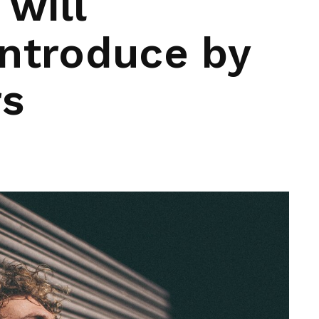
will
introduce by
s