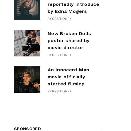
reportedly introduce
by Edna Mogers
BY
GESTIONFX
New Broken Dolls
poster shared by
movie director
BY
GESTIONFX
An Innocent Man
movie officially
started filming
BY
GESTIONFX
SPONSORED