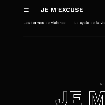
JE M'EXCUSE
Les formes de violence
Le cycle de la vi
Userna
Appuyez sur Ent
Passw
GR
JE 