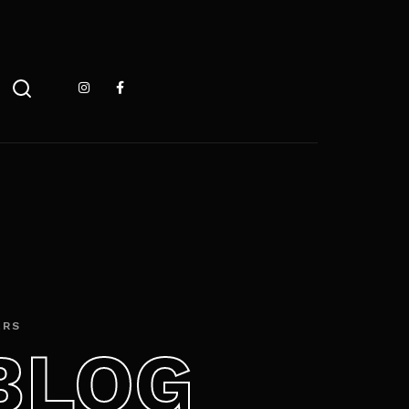
 ESC pour fermer
ERS
BLOG