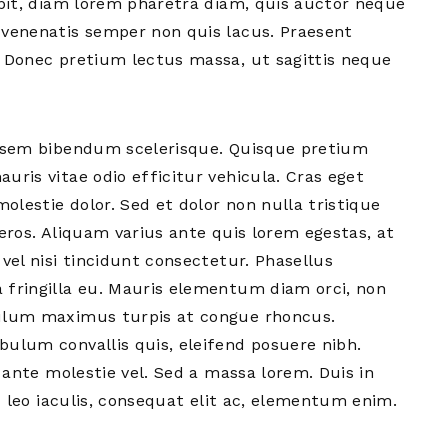
ipit, diam lorem pharetra diam, quis auctor neque
 venenatis semper non quis lacus. Praesent
. Donec pretium lectus massa, ut sagittis neque
m sem bibendum scelerisque. Quisque pretium
ris vitae odio efficitur vehicula. Cras eget
molestie dolor. Sed et dolor non nulla tristique
eros. Aliquam varius ante quis lorem egestas, at
vel nisi tincidunt consectetur. Phasellus
 fringilla eu. Mauris elementum diam orci, non
bulum maximus turpis at congue rhoncus.
ulum convallis quis, eleifend posuere nibh.
t ante molestie vel. Sed a massa lorem. Duis in
eu leo iaculis, consequat elit ac, elementum enim.