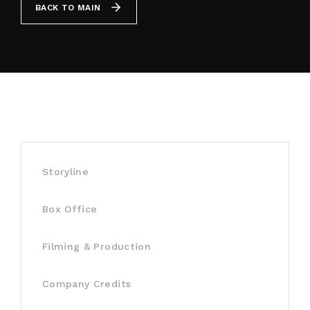
BACK TO MAIN
By signing in, you agree to
our terms and
conditions
and our
privacy policy
.
Storyline
Box Office
Filming & Production
Company Credits