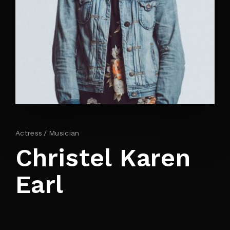
By signing in, you agree to
our terms and
conditions
and our
privacy policy
.
Actress
Musician
Christel Karen
Earl