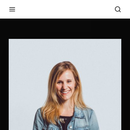
Login
Register
Username or Email Address
Appuyez sur Entrer / Retour pour commencer
votre recherche ou appuyez sur ESC pour
fermer
Password
SIGN IN
Remember Me