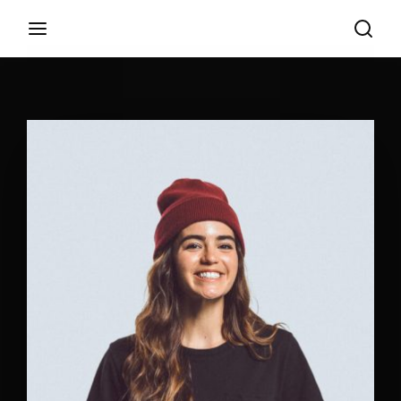
Login
Register
Username or Email Address
Appuyez sur Entrer / Retour pour commencer
votre recherche ou appuyez sur ESC pour
fermer
Password
SIGN IN
Remember Me