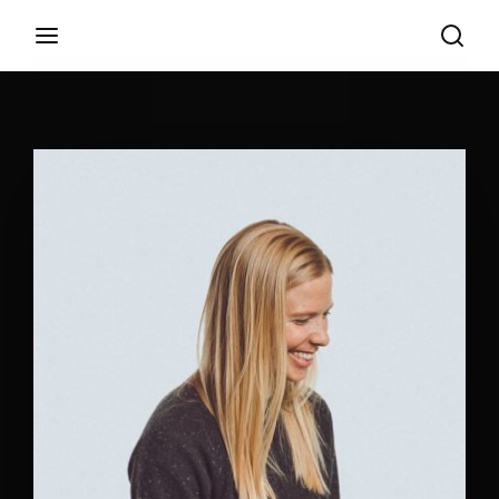
Login
Register
Username or Email Address
Appuyez sur Entrer / Retour pour commencer
votre recherche ou appuyez sur ESC pour
fermer
Password
SIGN IN
Remember Me