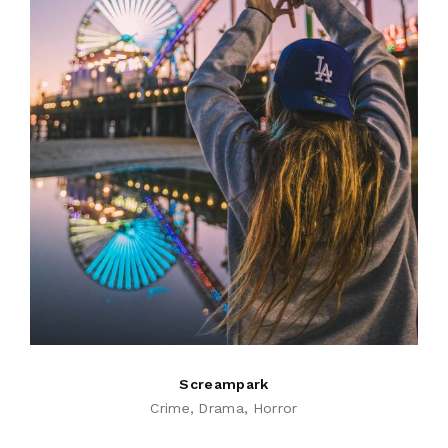
Screampark
Crime
Drama
Horror