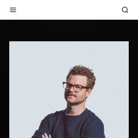
Login
Register
Username or Email Address
Appuyez sur Entrer / Retour pour commencer
votre recherche ou appuyez sur ESC pour
fermer
Password
SIGN IN
Remember Me