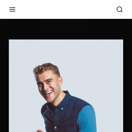
Login
Register
Username or Email Address
Appuyez sur Entrer / Retour pour commencer
votre recherche ou appuyez sur ESC pour
fermer
Password
SIGN IN
Remember Me