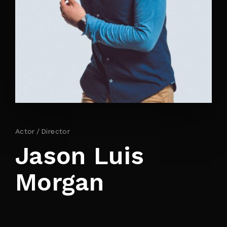
By signing in, you agree to
our terms and
conditions
and our
privacy policy
.
Actor
Director
Jason Luis
Morgan