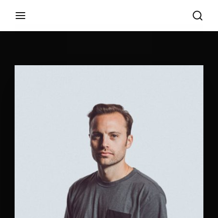
Login
Register
Username or Email Address
Appuyez sur Entrer / Retour pour commencer
votre recherche ou appuyez sur ESC pour
fermer
Password
SIGN IN
Remember Me