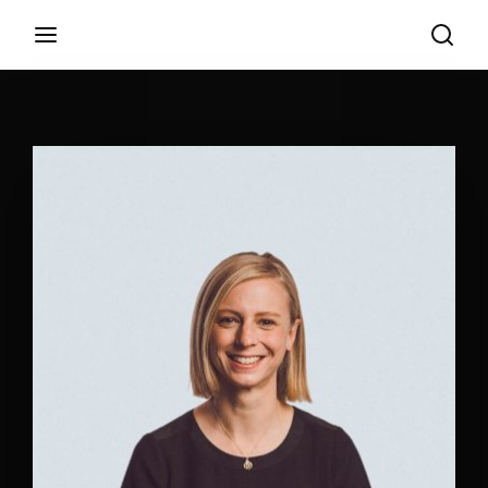
Login
Register
Username or Email Address
Appuyez sur Entrer / Retour pour commencer
votre recherche ou appuyez sur ESC pour
fermer
Password
SIGN IN
Remember Me